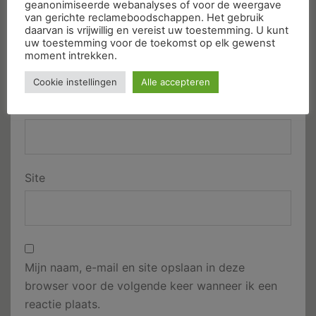
geanonimiseerde webanalyses of voor de weergave
van gerichte reclameboodschappen. Het gebruik
daarvan is vrijwillig en vereist uw toestemming. U kunt
Naam
*
uw toestemming voor de toekomst op elk gewenst
moment intrekken.
Cookie instellingen
Alle accepteren
E-mail
*
Site
Mijn naam, e-mail en site opslaan in deze
browser voor de volgende keer wanneer ik een
reactie plaats.