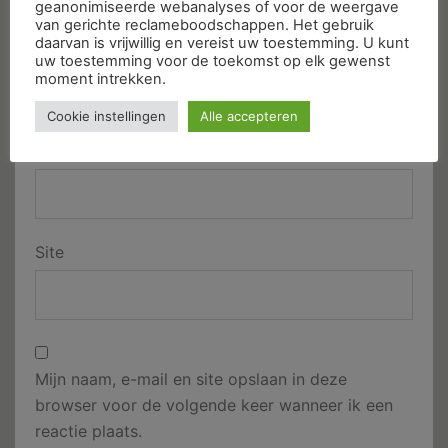
geanonimiseerde webanalyses of voor de weergave
van gerichte reclameboodschappen. Het gebruik
daarvan is vrijwillig en vereist uw toestemming. U kunt
Naam
*
uw toestemming voor de toekomst op elk gewenst
moment intrekken.
Cookie instellingen
Alle accepteren
E-mail
*
Site
Mijn naam, e-mail en site opslaan in deze
browser voor de volgende keer wanneer ik een
reactie plaats.