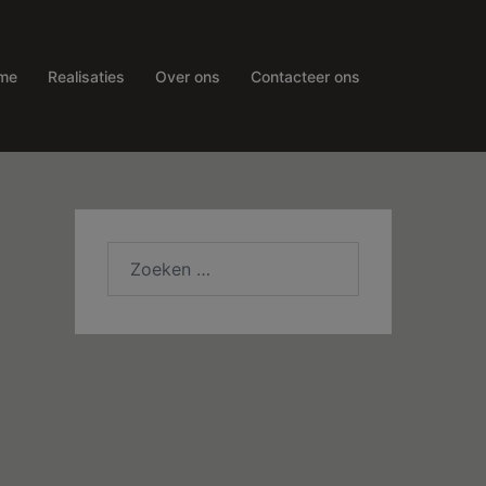
me
Realisaties
Over ons
Contacteer ons
Zoeken
naar: