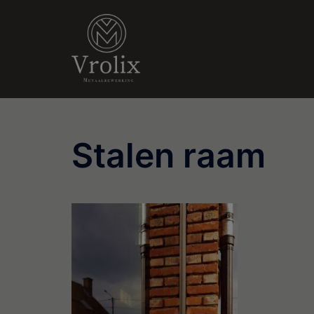
Ga
naar
de
inhoud
Stalen raam