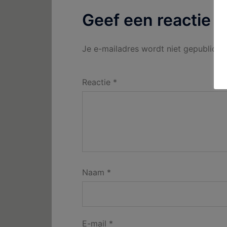
Geef een reactie
Je e-mailadres wordt niet gepublicee
Reactie
*
Naam
*
E-mail
*