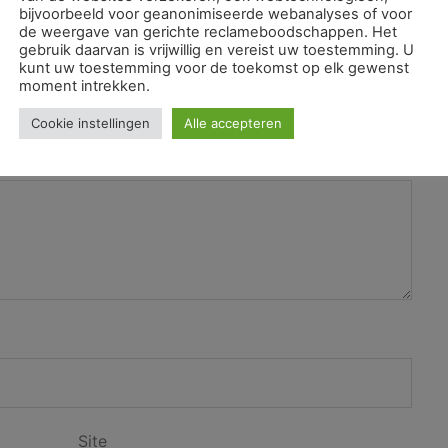
bijvoorbeeld voor geanonimiseerde webanalyses of voor
de weergave van gerichte reclameboodschappen. Het
gebruik daarvan is vrijwillig en vereist uw toestemming. U
kunt uw toestemming voor de toekomst op elk gewenst
moment intrekken.
rd.
Vereiste velden zijn gemarkeerd met
*
Cookie instellingen
Alle accepteren
Site